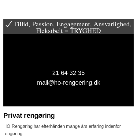
Tillid, Passion, Engagement, Ansvarlighed,
Fleksibelt =
TRYGHED​
21 64 32 35​
mail@ho-rengoering.dk
Privat rengøring
HO Rengøring har efterhånden mange års erfaring indenfor
rengøring.