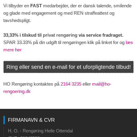
Vi tilbyder en
FAST
medarbejder, der er dansk talende, smilende
og glade med engagement og med REN straffeattest og
tavshedspligt.
33,33% i tilskud til
privat rengøring
via service fradraget.
SPAR 33.33% på din udgift til rengøringen klik på linket for og
læs
mere her
Ring eller send en e-mail for et uforpligtende tilbud!​
HO Rengøring kontaktes på
2164 3235
eller
mail@ho-
rengoering.dk​
FIRMANAVN & CVR​
H. O. - Rengøring Helle Ottendal