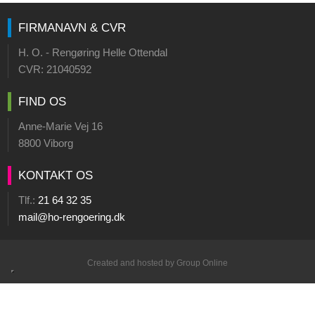
FIRMANAVN & CVR​
H. O. - Rengøring Helle Ottendal
CVR: ​21040592
FIND OS
Anne-Marie Vej 16
8800 Viborg
KONTAKT OS
Tlf.:
21 64 32 35
mail@ho-rengoering.dk
Created and hosted by Group Online