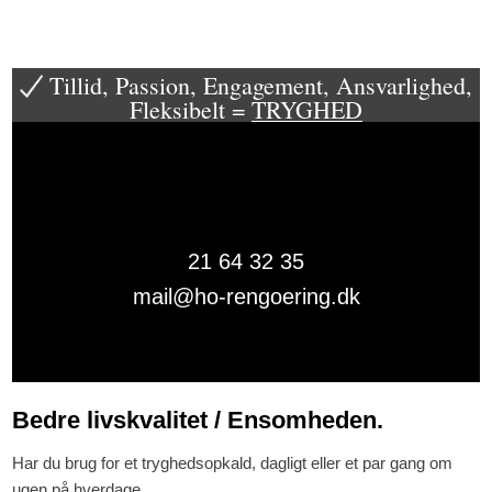
Tillid, Passion, Engagement, Ansvarlighed,
Fleksibelt =
TRYGHED​
21 64 32 35​
mail@ho-rengoering.dk
Bedre livskvalitet / Ensomheden.
Har du brug for et tryghedsopkald, dagligt eller et par gang om
ugen på hverdage.